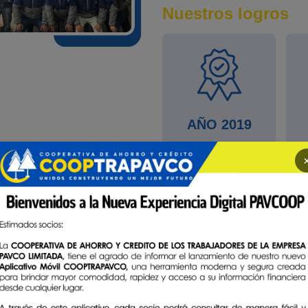
Nuestros logros
AÑO 2019
Cooptrapavco
extiende los
beneficios de
reactivación
económica
i
con sus
socios
mediante