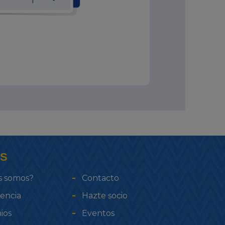
S
s somos?
Contacto
encia
Hazte socio
ios
Eventos