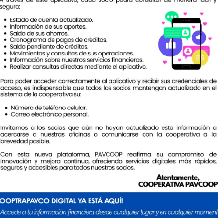
campañas de
préstamos.
l
l
VISIÓN
uye al desarrollo socio
Ser una cooperativa fina
unidad. Brindando
variedad de productos f