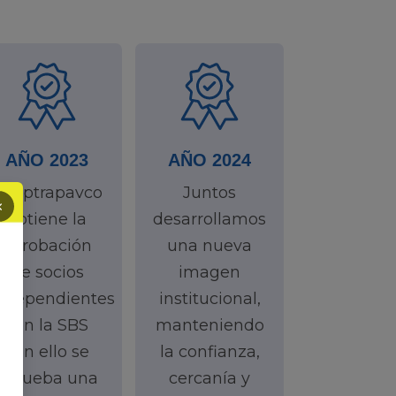
AÑO 2023
AÑO 2024
Cooptrapavco
Juntos
×
obtiene la
desarrollamos
aprobación
una nueva
de socios
imagen
ndependientes
institucional,
con la SBS
manteniendo
con ello se
la confianza,
aprueba una
cercanía y