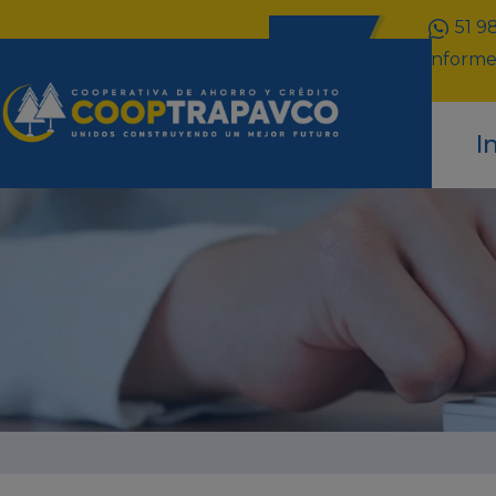
51 9
inform
I