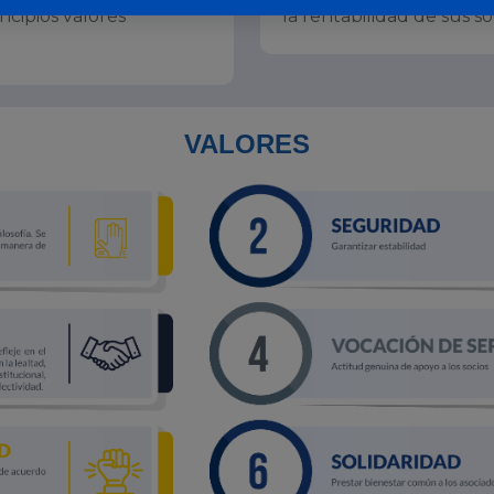
incipios valores
la rentabilidad de sus so
VALORES