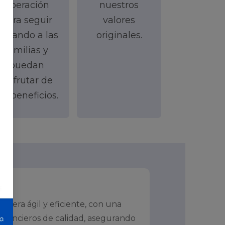
operación
nuestros
para seguir
valores
legando a las
originales.
familias y
puedan
disfrutar de
os beneficios.
nciera ágil y eficiente, con una
inancieros de calidad, asegurando