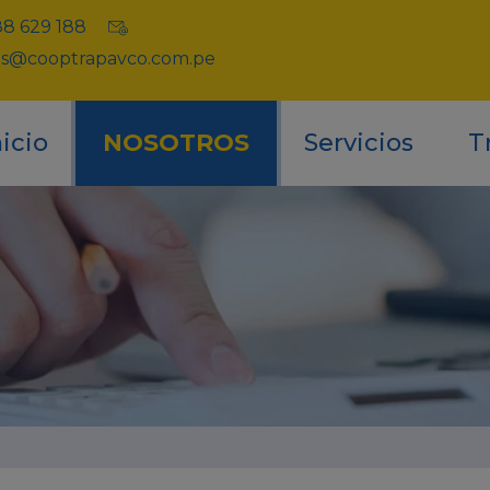
88 629 188
es@cooptrapavco.com.pe
nicio
NOSOTROS
Servicios
T