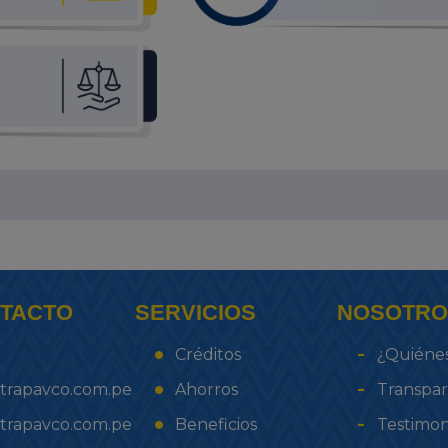
NTACTO
SERVICIOS
NOSOTRO
Créditos
¿Quiéne
trapavco.com.pe
Ahorros
Transpar
trapavco.com.pe
Beneficios
Testimon