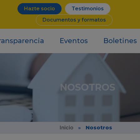
Hazte socio
Testimonios
Documentos y formatos
ransparencia
Eventos
Boletines
NOSOTROS
Inicio
»
Nosotros