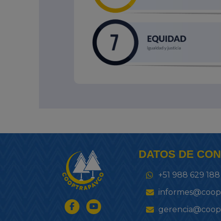
DATOS DE CO
+51 988 629 188
informes@coop
gerencia@coop