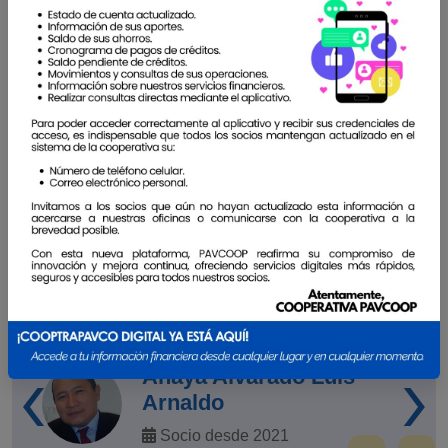
la perseverancia y la disciplina, así como la
confianza depositada en Cooptrapavco.
Son
historias dignas de contar y compartir con todos.
Por eso te invitamos a que compartas tu historia y
seas parte de este gran cambio.
Ver todos
Cooptrapavco ha estado conmigo desde el
principio. Desde mis primeras cuentas hasta la
adquisición de mi casa
‹
›
Anaya Alvarado Luis
Arnaldo
Socio desde 2021