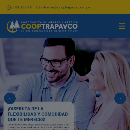
51 988 629 188
informes@cooptrapavco.com.pe
‹
›