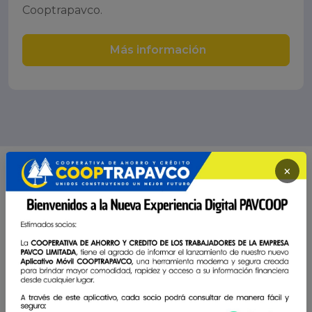
Cooptrapavco.
Más información
×
TESTIMONIOS DE ASOCIADOS
La Cooperativa somos todos: tanto socios como
directivos y colaboradores
A lo largo de nuestros
10 años de vida,
hemos sido
testigos de las historias de nuestros socios. Historias
de crecimiento que tienen en común
valores como